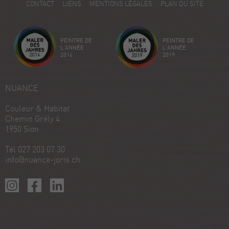
CONTACT
LIENS
MENTIONS LÉGALES
PLAN DU SITE
Avis sur ProvenExpert.com
Créez votre propre sceau maintenant
PEINTRE DE
PEINTRE DE
Voir le profil
18/12/2025
L'ANNÉE
L'ANNÉE
2014
2019
NUANCE
Couleur & Habitat
Chemin Grély 4
1950 Sion
Tél 027 203 07 30
info@nuance-joris.ch