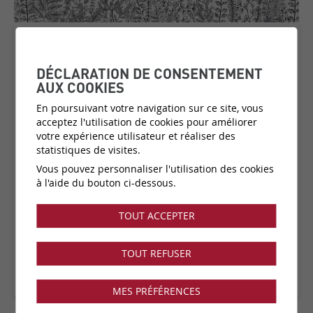
WOODY CHESNUT
DÉCLARATION DE CONSENTEMENT
COLLECTION:
VOLUME 5
AUX COOKIES
En poursuivant votre navigation sur ce site, vous
acceptez l'utilisation de cookies pour améliorer
Matière:
Intissé
votre expérience utilisateur et réaliser des
statistiques de visites.
Catégorie de prix:
C3
(plus d'infos)
Vous pouvez personnaliser l'utilisation des cookies
Fabricant:
Les Dominotiers
à l'aide du bouton ci-dessous.
Vendu par:
Panoramique ajustable
TOUT ACCEPTER
Collection disponible dans notre showroom !
TOUT REFUSER
MES PRÉFÉRENCES