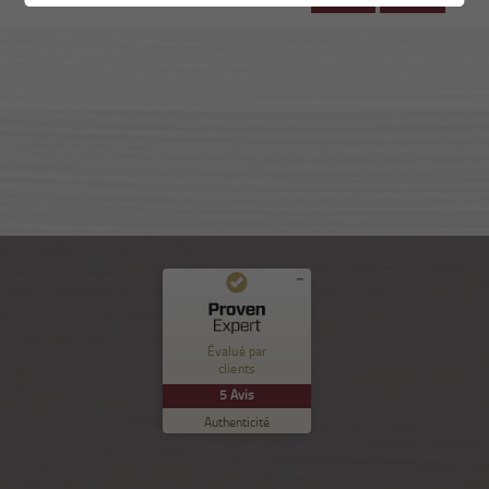
Commentaires et expériences des clients pour
Nuance Sion
Évalué par
clients
EXCELLENT
%
100
5
Avis
Recommandé sur
Authenticité
ProvenExpert.com
5.00
/
5.00
5