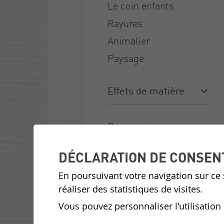
Le coin enfants
Rayures
Animalier
Paysage
Effets de matière
Bois
Japandi
Matière végétale
3D
Métallique
Textile
Papier
Uni/ Faux uni
Peau & cuir
Panoramique sur
mesure
DÉCLARATION DE CONSEN
wallanddeco.com
londonart.it
En poursuivant votre navigation sur ce s
réaliser des statistiques de visites.
Vous pouvez personnaliser l'utilisation