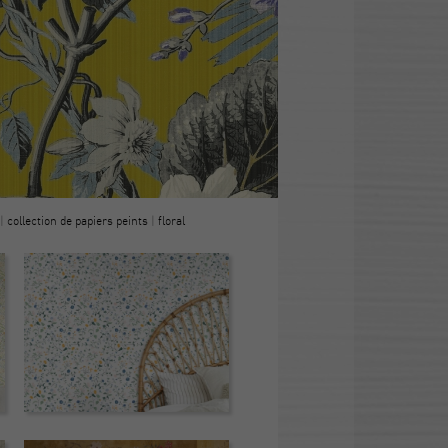
|
collection de papiers peints
|
floral