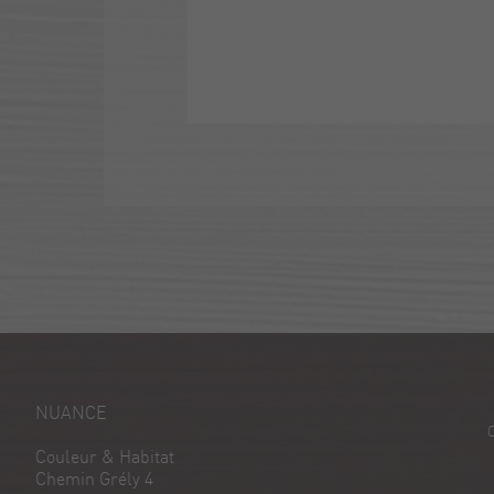
NUANCE
Couleur & Habitat
Chemin Grély 4