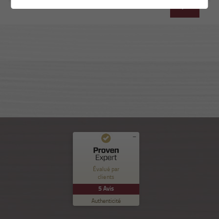
Commentaires et expériences des clients pour
Nuance Sion
Évalué par
clients
EXCELLENT
%
100
5
Avis
Recommandé sur
Authenticité
ProvenExpert.com
5.00
/
5.00