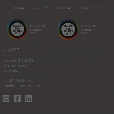
5
CONTACT
LIENS
MENTIONS LÉGALES
PLAN DU SITE
Avis sur ProvenExpert.com
Créez votre propre sceau maintenant
PEINTRE DE
PEINTRE DE
Voir le profil
18/12/2025
L'ANNÉE
L'ANNÉE
2014
2019
NUANCE
Couleur & Habitat
Chemin Grély 4
1950 Sion
Tél 027 203 07 30
info@nuance-joris.ch