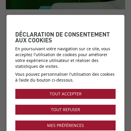
STARDUST
COLLECTION:
GRAND HOTEL
DÉCLARATION DE CONSENTEMENT
AUX COOKIES
En poursuivant votre navigation sur ce site, vous
acceptez l'utilisation de cookies pour améliorer
Matière:
Support intissé
votre expérience utilisateur et réaliser des
Catégorie de prix:
C1
(plus d'infos)
statistiques de visites.
Couleurs:
11 disponibles
Vous pouvez personnaliser l'utilisation des cookies
Fabricant:
Elitis
à l'aide du bouton ci-dessous.
Vendu par:
rouleau
TOUT ACCEPTER
Collection disponible dans notre showroom !
TOUT REFUSER
MES PRÉFÉRENCES