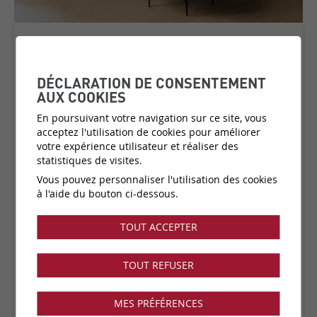
SANTA FE
COLLECTION:
SAUVAGES
DÉCLARATION DE CONSENTEMENT
AUX COOKIES
En poursuivant votre navigation sur ce site, vous
acceptez l'utilisation de cookies pour améliorer
Matière:
Vinyle sur support papier
votre expérience utilisateur et réaliser des
Catégorie de prix:
C1
(plus d'infos)
statistiques de visites.
Couleurs:
11 disponibles
Vous pouvez personnaliser l'utilisation des cookies
Fabricant:
Elitis
à l'aide du bouton ci-dessous.
Vendu par:
Rouleau
TOUT ACCEPTER
Collection disponible dans notre showroom !
TOUT REFUSER
MES PRÉFÉRENCES