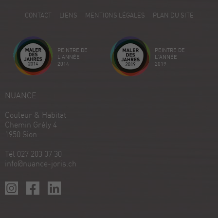
5
CONTACT
LIENS
MENTIONS LÉGALES
PLAN DU SITE
Avis sur ProvenExpert.com
Créez votre propre sceau maintenant
PEINTRE DE
PEINTRE DE
Voir le profil
18/12/2025
L'ANNÉE
L'ANNÉE
2014
2019
NUANCE
Couleur & Habitat
Chemin Grély 4
1950 Sion
Tél 027 203 07 30
info@nuance-joris.ch