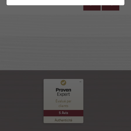
Commentaires et expériences des clients pour
Nuance Sion
Évalué par
clients
EXCELLENT
%
100
5
Avis
Recommandé sur
Authenticité
ProvenExpert.com
5.00
/
5.00