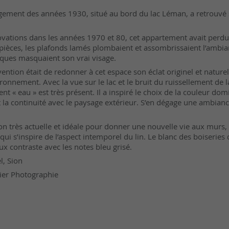
ement des années 1930, situé au bord du lac Léman, a retrouvé
novations dans les années 1970 et 80, cet appartement avait perdu
 pièces, les plafonds lamés plombaient et assombrissaient l’ambi
ques masquaient son vrai visage.
ention était de redonner à cet espace son éclat originel et naturel,
onnement. Avec la vue sur le lac et le bruit du ruissellement de la
ent « eau » est très présent. Il a inspiré le choix de la couleur dom
 la continuité avec le paysage extérieur. S’en dégage une ambian
tion très actuelle et idéale pour donner une nouvelle vie aux murs,
ui s’inspire de l’aspect intemporel du lin. Le blanc des boiseries
x contraste avec les notes bleu grisé.
l, Sion
ier Photographie