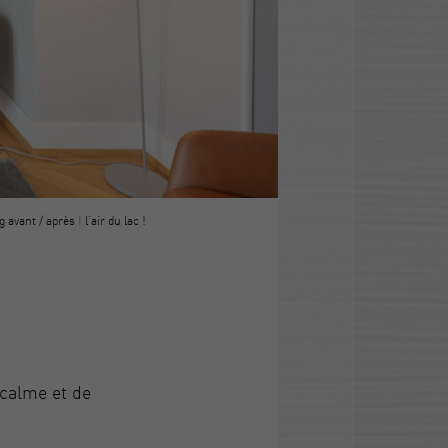
g avant / après
|
l'air du lac !
 calme et de