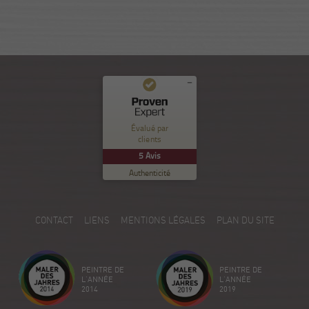
Commentaires et expériences des clients pour
Nuance Sion
Évalué par
clients
EXCELLENT
%
100
5
Avis
Recommandé sur
Authenticité
ProvenExpert.com
5.00
/
5.00
5
CONTACT
LIENS
MENTIONS LÉGALES
PLAN DU SITE
Avis sur ProvenExpert.com
Créez votre propre sceau maintenant
PEINTRE DE
PEINTRE DE
Voir le profil
18/12/2025
L'ANNÉE
L'ANNÉE
2014
2019