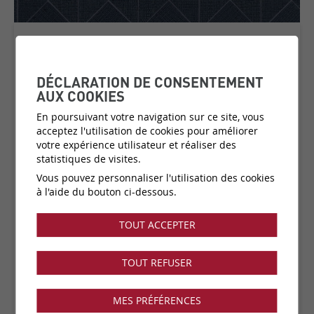
RAFFIA
COLLECTION:
TRIBU
DÉCLARATION DE CONSENTEMENT
AUX COOKIES
En poursuivant votre navigation sur ce site, vous
acceptez l'utilisation de cookies pour améliorer
Matière:
Raffia
votre expérience utilisateur et réaliser des
Catégorie de prix:
C6
(plus d'infos)
statistiques de visites.
Couleurs:
3 disponibles
Vous pouvez personnaliser l'utilisation des cookies
Fabricant:
Omexco
à l'aide du bouton ci-dessous.
Vendu par:
ml
TOUT ACCEPTER
Collection disponible dans notre showroom !
TOUT REFUSER
MES PRÉFÉRENCES