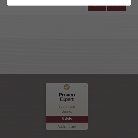
Commentaires et expériences des clients pour
Nuance Sion
Évalué par
clients
EXCELLENT
%
100
5
Avis
Recommandé sur
Authenticité
ProvenExpert.com
5.00
/
5.00