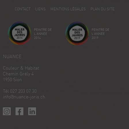
5
CONTACT
LIENS
MENTIONS LÉGALES
PLAN DU SITE
Avis sur ProvenExpert.com
Créez votre propre sceau maintenant
PEINTRE DE
PEINTRE DE
Voir le profil
18/12/2025
L'ANNÉE
L'ANNÉE
2014
2019
NUANCE
Couleur & Habitat
Chemin Grély 4
1950 Sion
Tél 027 203 07 30
info@nuance-joris.ch