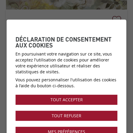
MOOOI MEDLEY
COLLECTION:
MEMENTO MOOOI
DÉCLARATION DE CONSENTEMENT
MEDLEY
AUX COOKIES
En poursuivant votre navigation sur ce site, vous
acceptez l'utilisation de cookies pour améliorer
votre expérience utilisateur et réaliser des
Matière:
Imprimé sur un tissus à la finition douce
statistiques de visites.
Catégorie de prix:
C4
(plus d'infos)
Vous pouvez personnaliser l'utilisation des cookies
Couleurs:
3 disponibles
à l'aide du bouton ci-dessous.
Fabricant:
Arte
Vendu par:
mètre linéaire
TOUT ACCEPTER
Collection disponible dans notre showroom !
TOUT REFUSER
MES PRÉFÉRENCES