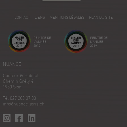
5.00
/
5.00
5
CONTACT
LIENS
MENTIONS LÉGALES
PLAN DU SITE
Avis sur ProvenExpert.com
Créez votre propre sceau maintenant
PEINTRE DE
PEINTRE DE
Voir le profil
18/12/2025
L'ANNÉE
L'ANNÉE
2014
2019
NUANCE
Couleur & Habitat
Chemin Grély 4
1950 Sion
Tél 027 203 07 30
info@nuance-joris.ch