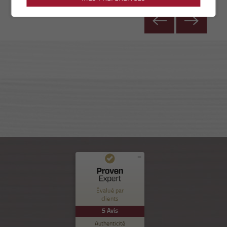
Commentaires et expériences des clients pour
Nuance Sion
Évalué par
clients
EXCELLENT
%
100
5
Avis
Recommandé sur
Authenticité
ProvenExpert.com