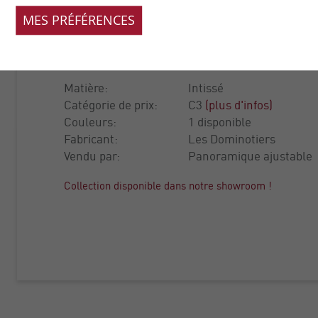
LUNA
MES PRÉFÉRENCES
COLLECTION:
VOLUME 1
Matière:
Intissé
Catégorie de prix:
C3
(plus d'infos)
Couleurs:
1 disponible
Fabricant:
Les Dominotiers
Vendu par:
Panoramique ajustable
Collection disponible dans notre showroom !