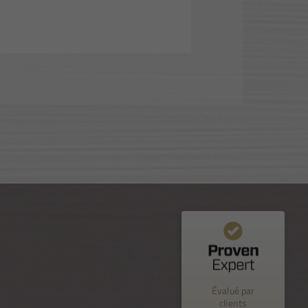
Commentaires et expériences des clients pour
Nuance Sion
Évalué par
%
100
EXCELLENT
clients