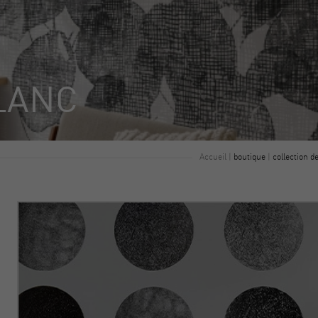
LANC
Accueil
|
boutique
|
collection d