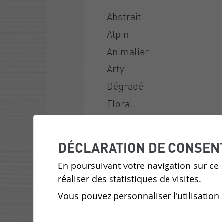
Abstrait
Alpin
Animalier
Arty
Dégradé
Floral
Géométrique
Historique
DÉCLARATION DE CONSEN
Jungle
En poursuivant votre navigation sur ce s
Le coin enfants
réaliser des statistiques de visites.
Noir et blanc
Vous pouvez personnaliser l'utilisation
Nouveautés