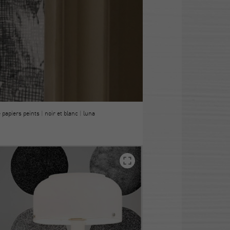
e papiers peints
|
noir et blanc
|
luna