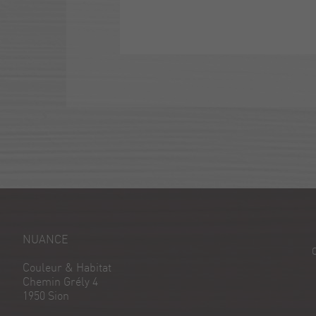
NUANCE
Couleur & Habitat
Chemin Grély 4
1950 Sion