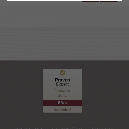
Commentaires et expériences des clients pour
Nuance Sion
Évalué par
clients
EXCELLENT
%
100
5
Avis
Recommandé sur
Authenticité
ProvenExpert.com
5.00
/
5.00
5