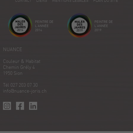
CONTACT
LIENS
MENTIONS LÉGALES
PLAN DU SITE
Avis sur ProvenExpert.com
Créez votre propre sceau maintenant
PEINTRE DE
PEINTRE DE
Voir le profil
18/12/2025
L'ANNÉE
L'ANNÉE
2014
2019
NUANCE
Couleur & Habitat
Chemin Grély 4
1950 Sion
Tél 027 203 07 30
info@nuance-joris.ch