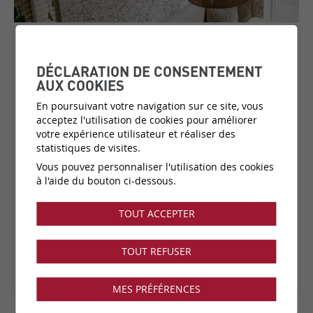
LE GRAND MARRONIER
DÉCLARATION DE CONSENTEMENT
AUX COOKIES
En poursuivant votre navigation sur ce site, vous
Matière:
papier peint intissé
acceptez l'utilisation de cookies pour améliorer
Catégorie de prix:
C4
(plus d'infos)
votre expérience utilisateur et réaliser des
statistiques de visites.
Couleurs:
1 disponible
Fabricant:
Isidore Leroy
Vous pouvez personnaliser l'utilisation des cookies
à l'aide du bouton ci-dessous.
Vendu par:
Panoramique ajustable
Collection disponible dans notre showroom !
TOUT ACCEPTER
TOUT REFUSER
MES PRÉFÉRENCES