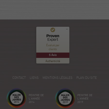
Commentaires et expériences des clients pour
Nuance Sion
Évalué par
clients
EXCELLENT
%
100
5
Avis
Recommandé sur
Authenticité
ProvenExpert.com
5.00
/
5.00
5
CONTACT
LIENS
MENTIONS LÉGALES
PLAN DU SITE
Avis sur ProvenExpert.com
Créez votre propre sceau maintenant
PEINTRE DE
PEINTRE DE
Voir le profil
18/12/2025
L'ANNÉE
L'ANNÉE
2014
2019