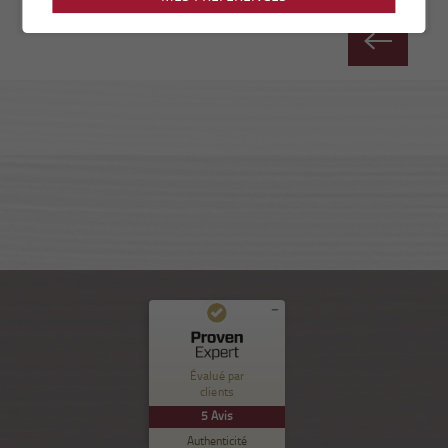
Commentaires et expériences des clients pour
Nuance Sion
Évalué par
clients
EXCELLENT
%
100
5
Avis
Recommandé sur
Authenticité
ProvenExpert.com