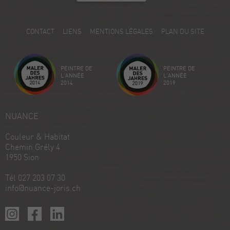
5.00
/
5.00
5
CONTACT
LIENS
MENTIONS LÉGALES
PLAN DU SITE
Avis sur ProvenExpert.com
Créez votre propre sceau maintenant
PEINTRE DE
PEINTRE DE
Voir le profil
18/12/2025
L'ANNÉE
L'ANNÉE
2014
2019
NUANCE
Couleur & Habitat
Chemin Grély 4
1950 Sion
Tél 027 203 07 30
info@nuance-joris.ch