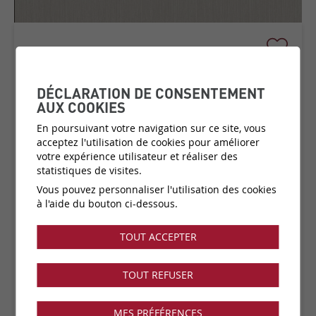
TEMPER
COLLECTION:
ESSENTIALS
DÉCLARATION DE CONSENTEMENT
PALETTE
AUX COOKIES
En poursuivant votre navigation sur ce site, vous
acceptez l'utilisation de cookies pour améliorer
votre expérience utilisateur et réaliser des
Matière:
Papier peint sur intissé
statistiques de visites.
Catégorie de prix:
C1
(plus d'infos)
Vous pouvez personnaliser l'utilisation des cookies
Couleurs:
19 disponibles
à l'aide du bouton ci-dessous.
Fabricant:
Arte
Vendu par:
Rouleau
TOUT ACCEPTER
Collection disponible dans notre showroom !
TOUT REFUSER
MES PRÉFÉRENCES