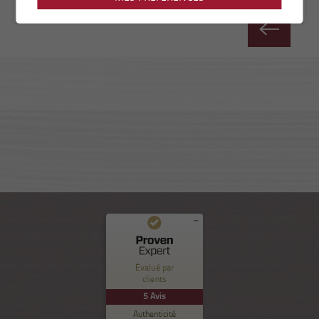
Commentaires et expériences des clients pour
Nuance Sion
Évalué par
clients
EXCELLENT
%
100
5
Avis
Recommandé sur
Authenticité
ProvenExpert.com