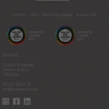
5.00
/
5.00
5
CONTACT
LIENS
MENTIONS LÉGALES
PLAN DU SITE
Avis sur ProvenExpert.com
Créez votre propre sceau maintenant
PEINTRE DE
PEINTRE DE
Voir le profil
18/12/2025
L'ANNÉE
L'ANNÉE
2014
2019
NUANCE
Couleur & Habitat
Chemin Grély 4
1950 Sion
Tél 027 203 07 30
info@nuance-joris.ch