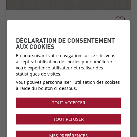
TEMPER
COLLECTION:
ESSENTIALS
DÉCLARATION DE CONSENTEMENT
PALETTE
AUX COOKIES
En poursuivant votre navigation sur ce site, vous
acceptez l'utilisation de cookies pour améliorer
votre expérience utilisateur et réaliser des
Matière:
Papier peint sur intissé
statistiques de visites.
Catégorie de prix:
C1
(plus d'infos)
Vous pouvez personnaliser l'utilisation des cookies
Couleurs:
19 disponibles
à l'aide du bouton ci-dessous.
Fabricant:
Arte
Vendu par:
Rouleau
TOUT ACCEPTER
Collection disponible dans notre showroom !
TOUT REFUSER
MES PRÉFÉRENCES