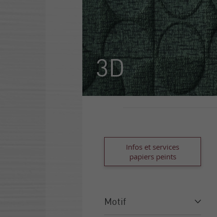
3D
Infos et services
papiers peints
Motif