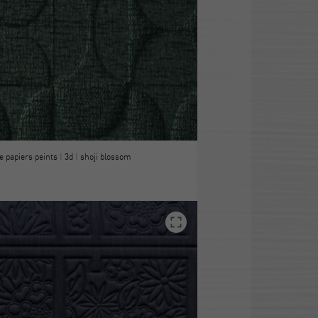
e papiers peints
|
3d
|
shoji blossom