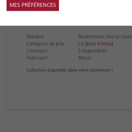
SHOJI BLOSSOM
MES PRÉFÉRENCES
COLLECTION:
TOKYO
Matière:
Revêtement mural textil
Catégorie de prix:
C6
(plus d'infos)
Couleurs:
3 disponibles
Fabricant:
Moooi
Collection disponible dans notre showroom !