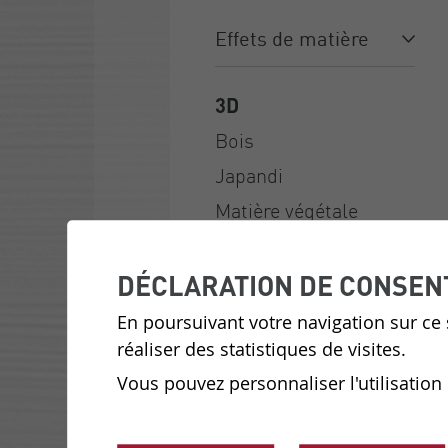
Abstrait
Alpin
Animalier
Arty
Dégradé
Floral
Géométrique
Historique
Jungle
Le coin enfants
Noir et blanc
Nouveautés
Paysage
Rayures
Trompe l’œil
Végétal
Voyage
Effets de matière
3D
Bois
Japandi
Matière végétale
Métallique
Papier
DÉCLARATION DE CONSEN
Peau & cuir
En poursuivant votre navigation sur ce s
réaliser des statistiques de visites.
Textile
Vous pouvez personnaliser l'utilisation
Uni/ Faux uni