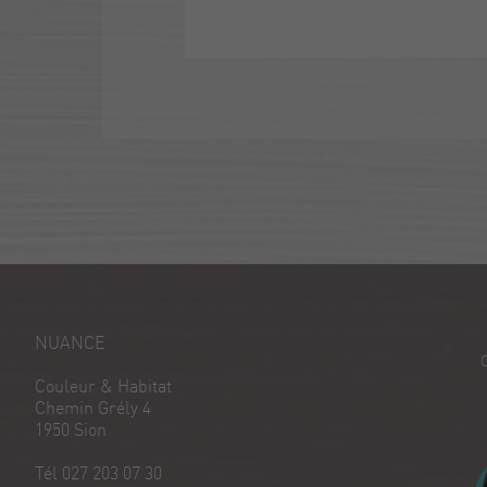
NUANCE
Couleur & Habitat
Chemin Grély 4
1950 Sion
Tél 027 203 07 30