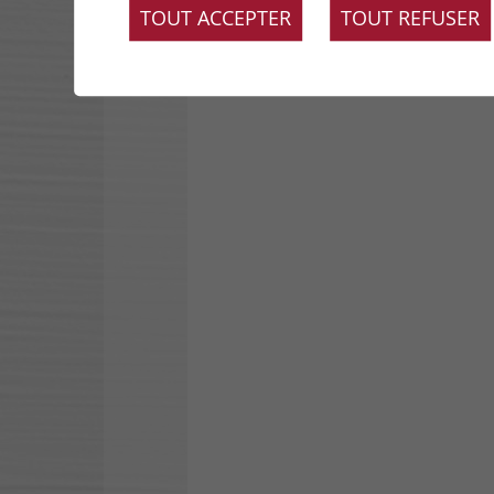
Panoramique sur
TOUT ACCEPTER
TOUT REFUSER
mesure
londonart.it
wallanddeco.com