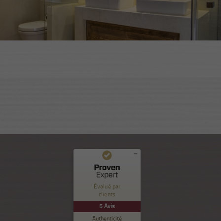
Commentaires et expériences des clients pour
Nuance Sion
Évalué par
clients
EXCELLENT
%
100
5
Avis
Recommandé sur
Authenticité