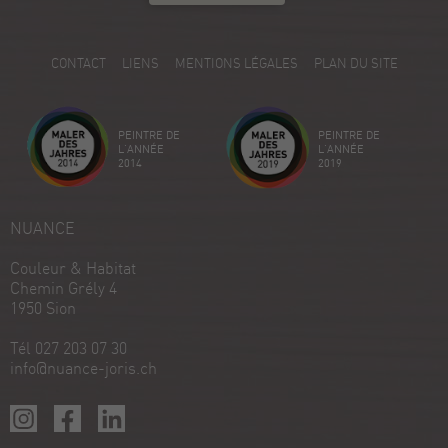
ProvenExpert.com
5.00
/
5.00
5
CONTACT
LIENS
MENTIONS LÉGALES
PLAN DU SITE
Avis sur ProvenExpert.com
Créez votre propre sceau maintenant
PEINTRE DE
PEINTRE DE
Voir le profil
18/12/2025
L'ANNÉE
L'ANNÉE
2014
2019
NUANCE
Couleur & Habitat
Chemin Grély 4
1950 Sion
Tél 027 203 07 30
info@nuance-joris.ch