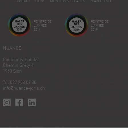
CONTACT
LIENS
MENTIONS LÉGALES
PLAN DU SITE
Avis sur ProvenExpert.com
Créez votre propre sceau maintenant
PEINTRE DE
PEINTRE DE
Voir le profil
18/12/2025
L'ANNÉE
L'ANNÉE
2014
2019
NUANCE
Couleur & Habitat
Chemin Grély 4
1950 Sion
Tél 027 203 07 30
info@nuance-joris.ch