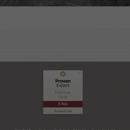
Commentaires et expériences des clients pour
Nuance Sion
Évalué par
clients
EXCELLENT
%
100
5
Avis
Recommandé sur
Authenticité
ProvenExpert.com
5.00
/
5.00
5