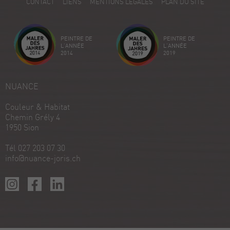
CONTACT
LIENS
MENTIONS LÉGALES
PLAN DU SITE
Avis sur ProvenExpert.com
Créez votre propre sceau maintenant
PEINTRE DE
PEINTRE DE
Voir le profil
18/12/2025
L'ANNÉE
L'ANNÉE
2014
2019
NUANCE
Couleur & Habitat
Chemin Grély 4
1950 Sion
Tél 027 203 07 30
info@nuance-joris.ch