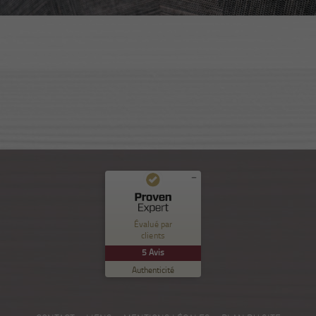
Commentaires et expériences des clients pour
Nuance Sion
Évalué par
clients
EXCELLENT
%
100
5
Avis
Recommandé sur
Authenticité
ProvenExpert.com
5.00
/
5.00
5