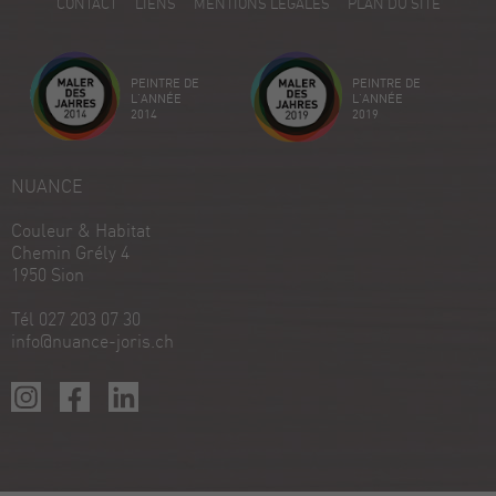
CONTACT
LIENS
MENTIONS LÉGALES
PLAN DU SITE
Avis sur ProvenExpert.com
Créez votre propre sceau maintenant
PEINTRE DE
PEINTRE DE
Voir le profil
18/12/2025
L'ANNÉE
L'ANNÉE
2014
2019
NUANCE
Couleur & Habitat
Chemin Grély 4
1950 Sion
Tél 027 203 07 30
info@nuance-joris.ch