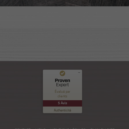
Commentaires et expériences des clients pour
Nuance Sion
Évalué par
clients
EXCELLENT
%
100
5
Avis
Recommandé sur
Authenticité
ProvenExpert.com
5.00
/
5.00
5