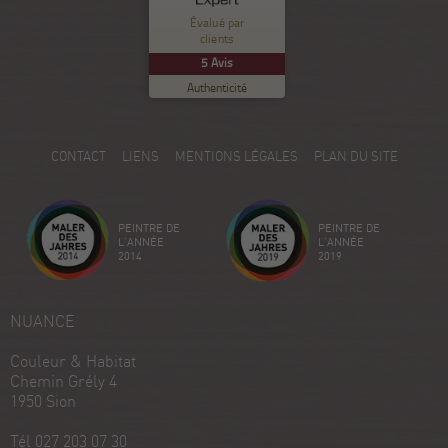
Nuance Sion
Évalué par
clients
EXCELLENT
%
100
5
Avis
Recommandé sur
Authenticité
ProvenExpert.com
5.00
/
5.00
5
CONTACT
LIENS
MENTIONS LÉGALES
PLAN DU SITE
Avis sur ProvenExpert.com
Créez votre propre sceau maintenant
PEINTRE DE
PEINTRE DE
Voir le profil
18/12/2025
L'ANNÉE
L'ANNÉE
2014
2019
NUANCE
Couleur & Habitat
Chemin Grély 4
1950 Sion
Tél 027 203 07 30