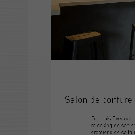
Salon de coiffur
François Evéquoz e
relooking de son sa
créations de coiffu