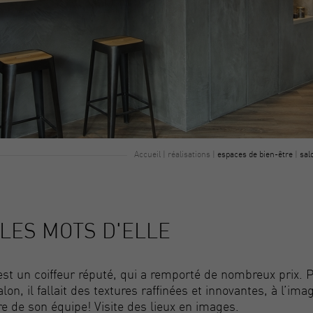
Accueil
|
réalisations
|
espaces de bien-être
|
sal
e LES MOTS D'ELLE
st un coiffeur réputé, qui a remporté de nombreux prix. P
lon, il fallait des textures raffinées et innovantes, à l’ima
re de son équipe! Visite des lieux en images.