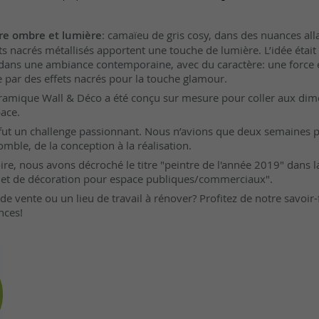
tre ombre et lumière
: camaïeu de gris cosy, dans des nuances alla
ts nacrés métallisés apportent une touche de lumière. L’idée était 
 dans une ambiance contemporaine, avec du caractère: une force
 par des effets nacrés pour la touche glamour.
ramique Wall & Déco a été conçu sur mesure pour coller aux dim
pace.
 fut un challenge passionnant. Nous n’avions que deux semaines 
omble, de la conception à la réalisation.
toire, nous avons décroché le titre "peintre de l'année 2019" dans l
s et de décoration pour espace publiques/commerciaux".
e vente ou un lieu de travail à rénover? Profitez de notre savoir-f
nces!