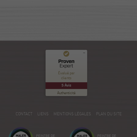
Commentaires et expériences des clients pour
Nuance Sion
Évalué par
clients
EXCELLENT
%
100
5
Avis
Recommandé sur
Authenticité
ProvenExpert.com
5.00
/
5.00
5
CONTACT
LIENS
MENTIONS LÉGALES
PLAN DU SITE
Avis sur ProvenExpert.com
Créez votre propre sceau maintenant
PEINTRE DE
PEINTRE DE