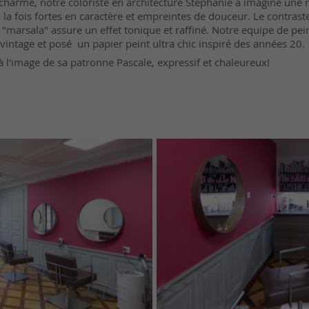
 charme, notre coloriste en architecture Stéphanie a imaginé une 
à la fois fortes en caractère et empreintes de douceur. Le contraste
 "marsala" assure un effet tonique et raffiné. Notre equipe de pein
e vintage et posé un papier peint ultra chic inspiré des années 20.
 à l'image de sa patronne Pascale, expressif et chaleureux!