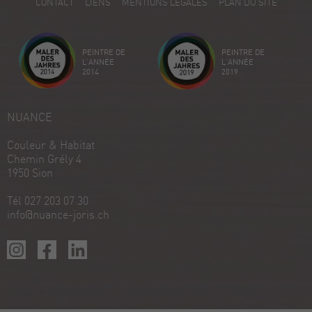
CONTACT
LIENS
MENTIONS LÉGALES
PLAN DU SITE
Avis sur ProvenExpert.com
Créez votre propre sceau maintenant
PEINTRE DE
PEINTRE DE
Voir le profil
18/12/2025
L'ANNÉE
L'ANNÉE
2014
2019
NUANCE
Couleur & Habitat
Chemin Grély 4
1950 Sion
Tél 027 203 07 30
info@nuance-joris.ch