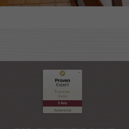
Commentaires et expériences des clients pour
Nuance Sion
Évalué par
clients
EXCELLENT
%
100
5
Avis
Recommandé sur
Authenticité
ProvenExpert.com
5.00
/
5.00
5