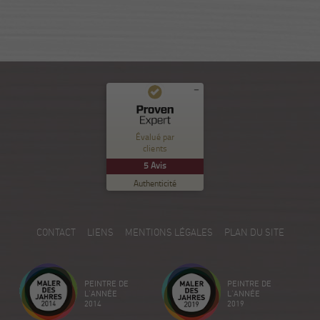
Commentaires et expériences des clients pour
Nuance Sion
Évalué par
clients
EXCELLENT
%
100
5
Avis
Recommandé sur
Authenticité
ProvenExpert.com
5.00
/
5.00
5
CONTACT
LIENS
MENTIONS LÉGALES
PLAN DU SITE
Avis sur ProvenExpert.com
Créez votre propre sceau maintenant
PEINTRE DE
PEINTRE DE
Voir le profil
18/12/2025
L'ANNÉE
L'ANNÉE
2014
2019