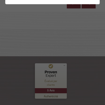
Commentaires et expériences des clients pour
Nuance Sion
Évalué par
clients
EXCELLENT
%
100
5
Avis
Recommandé sur
Authenticité
ProvenExpert.com
5.00
/
5.00