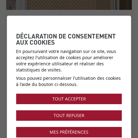
PUCK STRIPE
COLLECTION:
MAGIC GARDEN
DÉCLARATION DE CONSENTEMENT
AUX COOKIES
En poursuivant votre navigation sur ce site, vous
acceptez l'utilisation de cookies pour améliorer
Matière:
Papier peint sur intissé
votre expérience utilisateur et réaliser des
Catégorie de prix:
C4
(plus d'infos)
statistiques de visites.
Couleurs:
5 disponibles
Vous pouvez personnaliser l'utilisation des cookies
Fabricant:
Les Dominotiers
à l'aide du bouton ci-dessous.
Vendu par:
Rouleau
TOUT ACCEPTER
Collection disponible dans notre showroom !
TOUT REFUSER
MES PRÉFÉRENCES