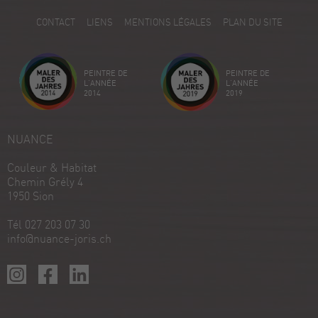
5
CONTACT
LIENS
MENTIONS LÉGALES
PLAN DU SITE
Avis sur ProvenExpert.com
Créez votre propre sceau maintenant
PEINTRE DE
PEINTRE DE
Voir le profil
18/12/2025
L'ANNÉE
L'ANNÉE
2014
2019
NUANCE
Couleur & Habitat
Chemin Grély 4
1950 Sion
Tél 027 203 07 30
info@nuance-joris.ch