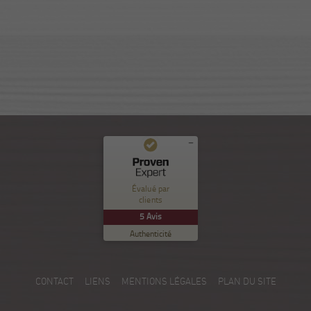
Commentaires et expériences des clients pour
Nuance Sion
Évalué par
clients
EXCELLENT
%
100
5
Avis
Recommandé sur
Authenticité
ProvenExpert.com
5.00
/
5.00
5
CONTACT
LIENS
MENTIONS LÉGALES
PLAN DU SITE
Avis sur ProvenExpert.com