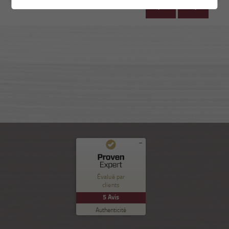
Commentaires et expériences des clients pour
Nuance Sion
Évalué par
clients
EXCELLENT
%
100
5
Avis
Recommandé sur
Authenticité
ProvenExpert.com
5.00
/
5.00