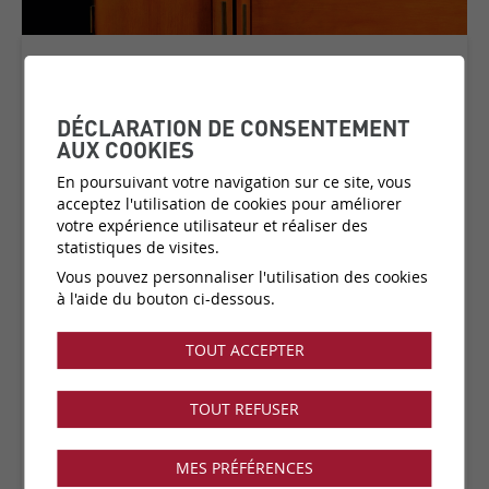
MOVIDA
COLLECTION:
INDOMPTEE
DÉCLARATION DE CONSENTEMENT
AUX COOKIES
En poursuivant votre navigation sur ce site, vous
acceptez l'utilisation de cookies pour améliorer
Matière:
Vinyle sur support papier
votre expérience utilisateur et réaliser des
Catégorie de prix:
C1
(plus d'infos)
statistiques de visites.
Couleurs:
23 disponibles
Vous pouvez personnaliser l'utilisation des cookies
Fabricant:
Elitis
à l'aide du bouton ci-dessous.
Vendu par:
Rouleau
TOUT ACCEPTER
Collection disponible dans notre showroom !
TOUT REFUSER
MES PRÉFÉRENCES