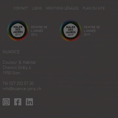
5
CONTACT
LIENS
MENTIONS LÉGALES
PLAN DU SITE
Avis sur ProvenExpert.com
Créez votre propre sceau maintenant
PEINTRE DE
PEINTRE DE
Voir le profil
18/12/2025
L'ANNÉE
L'ANNÉE
2014
2019
NUANCE
Couleur & Habitat
Chemin Grély 4
1950 Sion
Tél 027 203 07 30
info@nuance-joris.ch