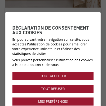
LINS
COLLECTION:
LINS BRODES
DÉCLARATION DE CONSENTEMENT
AUX COOKIES
En poursuivant votre navigation sur ce site, vous
acceptez l'utilisation de cookies pour améliorer
Matière:
Vinyle sur support papier
votre expérience utilisateur et réaliser des
Catégorie de prix:
C1
(plus d'infos)
statistiques de visites.
Couleurs:
33 disponibles
Vous pouvez personnaliser l'utilisation des cookies
Fabricant:
Elitis
à l'aide du bouton ci-dessous.
Vendu par:
Rouleau
TOUT ACCEPTER
Collection disponible dans notre showroom !
TOUT REFUSER
MES PRÉFÉRENCES