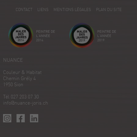
5
CONTACT
LIENS
MENTIONS LÉGALES
PLAN DU SITE
Avis sur ProvenExpert.com
Créez votre propre sceau maintenant
PEINTRE DE
PEINTRE DE
Voir le profil
18/12/2025
L'ANNÉE
L'ANNÉE
2014
2019
NUANCE
Couleur & Habitat
Chemin Grély 4
1950 Sion
Tél 027 203 07 30
info@nuance-joris.ch