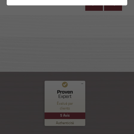
Commentaires et expériences des clients pour
Nuance Sion
Évalué par
clients
EXCELLENT
%
100
5
Avis
Recommandé sur
Authenticité
ProvenExpert.com
5.00
/
5.00