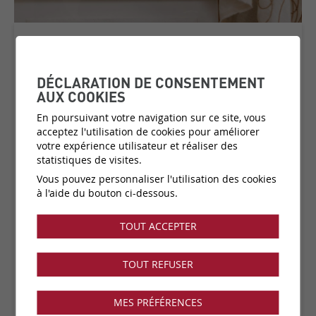
LINS
COLLECTION:
LINS BRODES
DÉCLARATION DE CONSENTEMENT
AUX COOKIES
En poursuivant votre navigation sur ce site, vous
acceptez l'utilisation de cookies pour améliorer
Matière:
Vinyle sur support papier
votre expérience utilisateur et réaliser des
Catégorie de prix:
C1
(plus d'infos)
statistiques de visites.
Couleurs:
33 disponibles
Vous pouvez personnaliser l'utilisation des cookies
Fabricant:
Elitis
à l'aide du bouton ci-dessous.
Vendu par:
Rouleau
TOUT ACCEPTER
Collection disponible dans notre showroom !
TOUT REFUSER
MES PRÉFÉRENCES