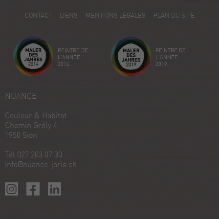
5
CONTACT
LIENS
MENTIONS LÉGALES
PLAN DU SITE
Avis sur ProvenExpert.com
Créez votre propre sceau maintenant
PEINTRE DE
PEINTRE DE
Voir le profil
18/12/2025
L'ANNÉE
L'ANNÉE
2014
2019
NUANCE
Couleur & Habitat
Chemin Grély 4
1950 Sion
Tél 027 203 07 30
info@nuance-joris.ch