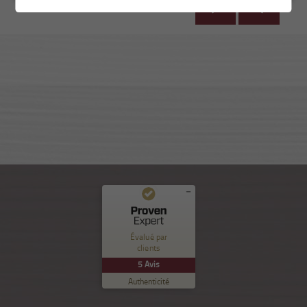
Commentaires et expériences des clients pour
Nuance Sion
Évalué par
clients
EXCELLENT
%
100
5
Avis
Recommandé sur
Authenticité
ProvenExpert.com
5.00
/
5.00