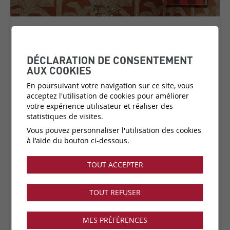
KAILUA
COLLECTION:
LANAI
DÉCLARATION DE CONSENTEMENT
AUX COOKIES
En poursuivant votre navigation sur ce site, vous
acceptez l'utilisation de cookies pour améliorer
Matière:
Papier peint en vinyle sur papier
votre expérience utilisateur et réaliser des
Catégorie de prix:
C2
(plus d'infos)
statistiques de visites.
Couleurs:
8 disponibles
Vous pouvez personnaliser l'utilisation des cookies
Fabricant:
Arte
à l'aide du bouton ci-dessous.
Vendu par:
Rouleau
TOUT ACCEPTER
Collection disponible dans notre showroom !
TOUT REFUSER
MES PRÉFÉRENCES