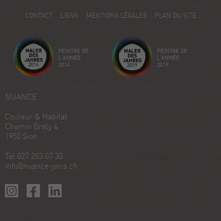
5
CONTACT
LIENS
MENTIONS LÉGALES
PLAN DU SITE
Avis sur ProvenExpert.com
Créez votre propre sceau maintenant
PEINTRE DE
PEINTRE DE
Voir le profil
18/12/2025
L'ANNÉE
L'ANNÉE
2014
2019
NUANCE
Couleur & Habitat
Chemin Grély 4
1950 Sion
Tél 027 203 07 30
info@nuance-joris.ch