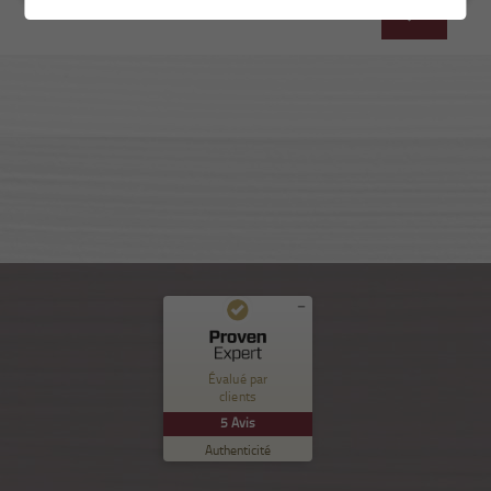
Commentaires et expériences des clients pour
Nuance Sion
Évalué par
clients
EXCELLENT
%
100
5
Avis
Recommandé sur
Authenticité
ProvenExpert.com
5.00
/
5.00