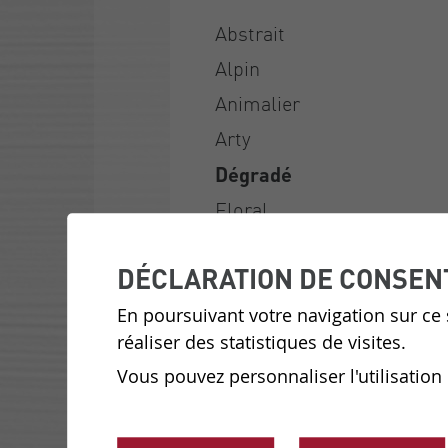
Abstrait
Alpin
Animalier
Arty
Dégradé
Floral
Géométrique
DÉCLARATION DE CONSEN
Historique
Jungle
En poursuivant votre navigation sur ce s
réaliser des statistiques de visites.
Le coin enfants
Vous pouvez personnaliser l'utilisation
Noir et blanc
Nouveautés