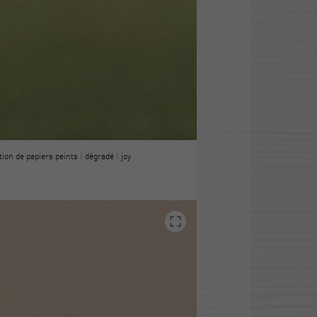
tion de papiers peints
|
dégradé
|
joy