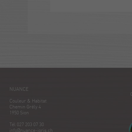
NUANCE
Couleur & Habitat
Chemin Grély 4
1950 Sion
Tél 027 203 07 30
info@nuance-joris.ch