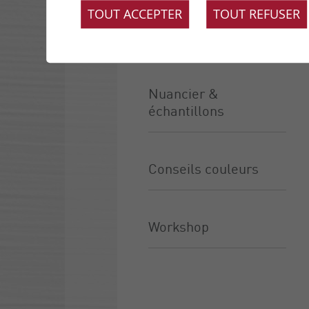
TOUT ACCEPTER
TOUT REFUSER
Finitions &
application
Nuancier &
échantillons
Conseils couleurs
Workshop