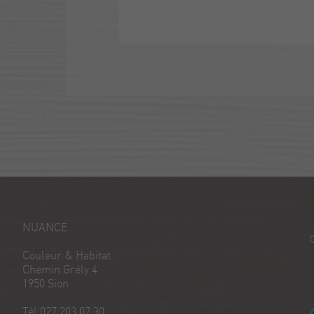
NUANCE
Couleur & Habitat
Chemin Grély 4
1950 Sion
Tél 027 203 07 30