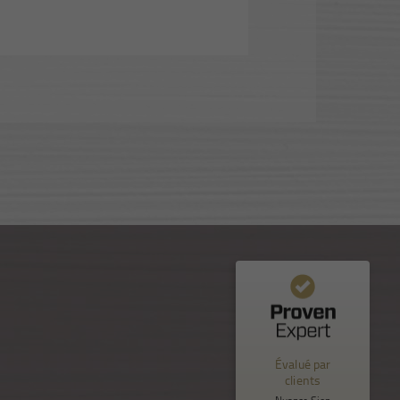
Commentaires et expériences des clients pour
Nuance Sion
Évalué par
%
100
EXCELLENT
clients
Recommandé sur