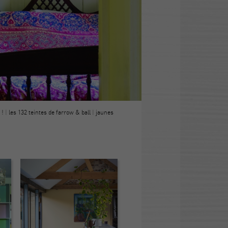
 !
|
les 132 teintes de farrow & ball
|
jaunes