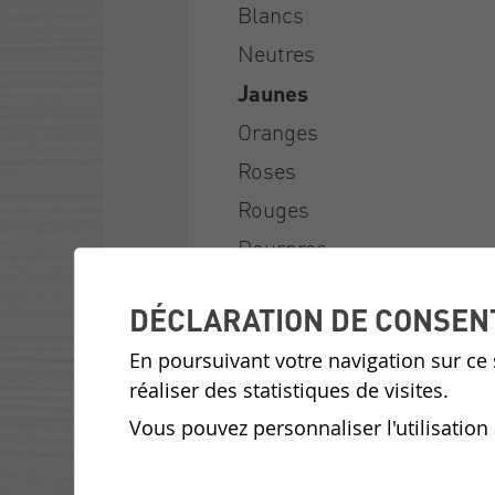
Blancs
Neutres
Jaunes
Oranges
Roses
Rouges
Pourpres
Bleus
DÉCLARATION DE CONSEN
Vertes
En poursuivant votre navigation sur ce s
Marrons
réaliser des statistiques de visites.
Gris
Vous pouvez personnaliser l'utilisation
Noirs