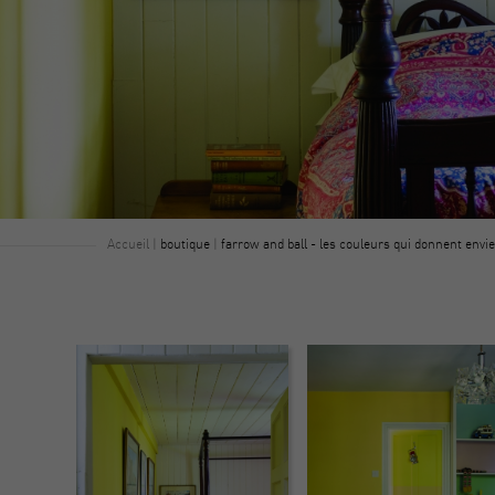
Accueil
|
boutique
|
farrow and ball - les couleurs qui donnent envie