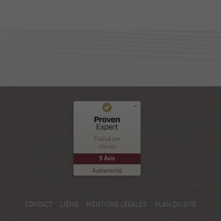
Commentaires et expériences des clients pour
Nuance Sion
Évalué par
clients
EXCELLENT
%
100
5
Avis
Recommandé sur
Authenticité
ProvenExpert.com
5.00
/
5.00
5
CONTACT
LIENS
MENTIONS LÉGALES
PLAN DU SITE
Avis sur ProvenExpert.com