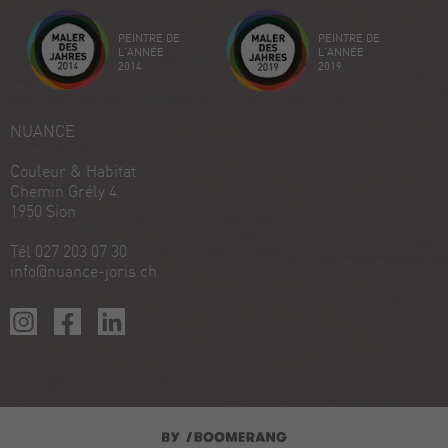
Créez votre propre sceau maintenant
PEINTRE DE
PEINTRE DE
Voir le profil
18/12/2025
L'ANNÉE
L'ANNÉE
2014
2019
NUANCE
Couleur & Habitat
Chemin Grély 4
1950 Sion
Tél 027 203 07 30
info@nuance-joris.ch