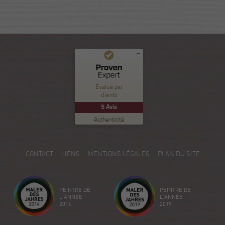
Commentaires et expériences des clients pour
Nuance Sion
Évalué par
clients
EXCELLENT
%
100
5
Avis
Recommandé sur
Authenticité
ProvenExpert.com
5.00
/
5.00
5
CONTACT
LIENS
MENTIONS LÉGALES
PLAN DU SITE
Avis sur ProvenExpert.com
Créez votre propre sceau maintenant
PEINTRE DE
PEINTRE DE
Voir le profil
18/12/2025
L'ANNÉE
L'ANNÉE
2014
2019