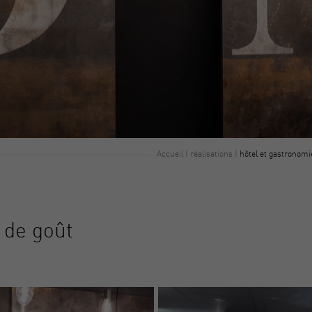
Accueil
|
réalisations
|
hôtel et gastronomi
 de goût