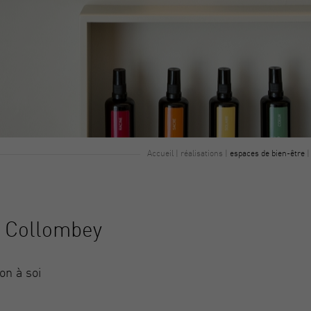
Accueil
|
réalisations
|
espaces de bien-être
à Collombey
on à soi