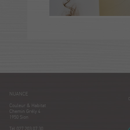
NUANCE
Couleur & Habitat
Chemin Grély 4
1950 Sion
Tél 027 203 07 30