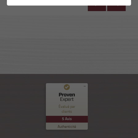
Commentaires et expériences des clients pour
Nuance Sion
Évalué par
clients
EXCELLENT
%
100
5
Avis
Recommandé sur
Authenticité
ProvenExpert.com
5.00
/
5.00