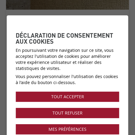
LA DÉRIVE
COLLECTION:
LE COUTURIER
DÉCLARATION DE CONSENTEMENT
AUX COOKIES
En poursuivant votre navigation sur ce site, vous
acceptez l'utilisation de cookies pour améliorer
Matière:
Revêtement mural textile sur intissé
votre expérience utilisateur et réaliser des
Catégorie de prix:
C6
(plus d'infos)
statistiques de visites.
Couleurs:
3 disponibles
Vous pouvez personnaliser l'utilisation des cookies
Fabricant:
Arte
à l'aide du bouton ci-dessous.
Vendu par:
ml
TOUT ACCEPTER
Collection disponible dans notre showroom !
TOUT REFUSER
MES PRÉFÉRENCES