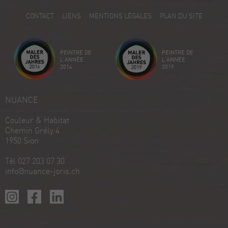
5
CONTACT
LIENS
MENTIONS LÉGALES
PLAN DU SITE
Avis sur ProvenExpert.com
Créez votre propre sceau maintenant
PEINTRE DE
PEINTRE DE
Voir le profil
18/12/2025
L'ANNÉE
L'ANNÉE
2014
2019
NUANCE
Couleur & Habitat
Chemin Grély 4
1950 Sion
Tél 027 203 07 30
info@nuance-joris.ch