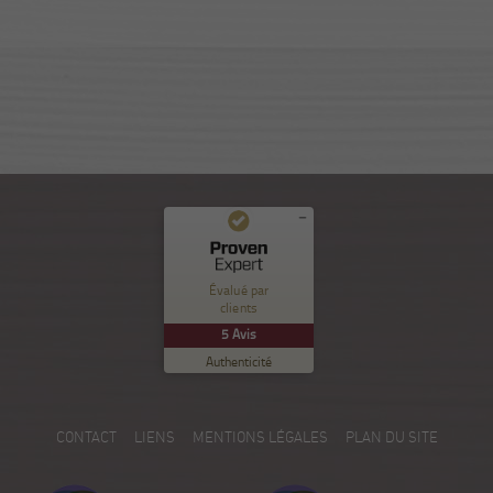
Commentaires et expériences des clients pour
Nuance Sion
Évalué par
clients
EXCELLENT
%
100
5
Avis
Recommandé sur
Authenticité
ProvenExpert.com
5.00
/
5.00
5
CONTACT
LIENS
MENTIONS LÉGALES
PLAN DU SITE
Avis sur ProvenExpert.com