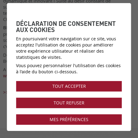
dynamique et innovant ! Suite au désir constant de
surprendre le client et de lui offrir un aperçu des dernières
tendances en matière de décoration d’intérieur, l’idée de la
CRAZY BOX est née.
DÉCLARATION DE CONSENTEMENT
BLACK BEAUTIES :
Le noir affirme les volumes, crée de la
AUX COOKIES
profondeur. Il est l’expression de l’élégance et de la
En poursuivant votre navigation sur ce site, vous
sobriété. Sa présence apporte équilibre et caractère. Le noir
acceptez l'utilisation de cookies pour améliorer
c’est chic !
votre expérience utilisateur et réaliser des
Découvrez l'élégance du noir à travers la nouvelle "CRAZY
statistiques de visites.
BOX - Black Beauties."
Vous pouvez personnaliser l'utilisation des cookies
A découvrir à la Rue de la Drague 16A à Sion // plus d'info:
à l'aide du bouton ci-dessous.
www.intemporel.ch
TOUT ACCEPTER
>> à découvrir en images
TOUT REFUSER
MES PRÉFÉRENCES