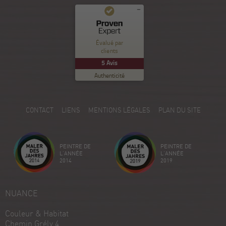
Commentaires et expériences des clients pour
Nuance Sion
Évalué par
clients
EXCELLENT
%
100
5
Avis
Recommandé sur
Authenticité
ProvenExpert.com
5.00
/
5.00
5
CONTACT
LIENS
MENTIONS LÉGALES
PLAN DU SITE
Avis sur ProvenExpert.com
Créez votre propre sceau maintenant
PEINTRE DE
PEINTRE DE
Voir le profil
18/12/2025
L'ANNÉE
L'ANNÉE
2014
2019
NUANCE
Couleur & Habitat
Chemin Grély 4