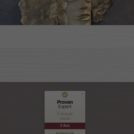
Commentaires et expériences des clients pour
Nuance Sion
Évalué par
clients
EXCELLENT
%
100
5
Avis
Recommandé sur
Authenticité