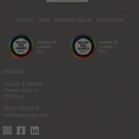
ProvenExpert.com
5.00
/
5.00
5
CONTACT
LIENS
MENTIONS LÉGALES
PLAN DU SITE
Avis sur ProvenExpert.com
Créez votre propre sceau maintenant
PEINTRE DE
PEINTRE DE
Voir le profil
18/12/2025
L'ANNÉE
L'ANNÉE
2014
2019
NUANCE
Couleur & Habitat
Chemin Grély 4
1950 Sion
Tél 027 203 07 30
info@nuance-joris.ch