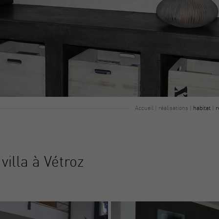
Accueil
|
réalisations
|
habitat
|
r
villa à Vétroz