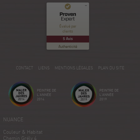
Commentaires et expériences des clients pour
Nuance Sion
Évalué par
clients
EXCELLENT
%
100
5
Avis
Recommandé sur
Authenticité
ProvenExpert.com
5.00
/
5.00
5
CONTACT
LIENS
MENTIONS LÉGALES
PLAN DU SITE
Avis sur ProvenExpert.com
Créez votre propre sceau maintenant
PEINTRE DE
PEINTRE DE
Voir le profil
18/12/2025
L'ANNÉE
L'ANNÉE
2014
2019
NUANCE
Couleur & Habitat
Chemin Grély 4