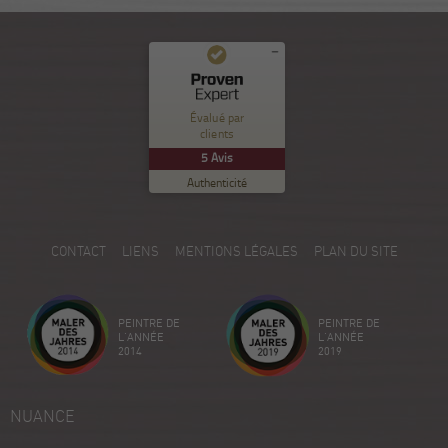
Commentaires et expériences des clients pour
Nuance Sion
Évalué par
clients
EXCELLENT
%
100
5
Avis
Recommandé sur
Authenticité
ProvenExpert.com
5.00
/
5.00
5
CONTACT
LIENS
MENTIONS LÉGALES
PLAN DU SITE
Avis sur ProvenExpert.com
Créez votre propre sceau maintenant
PEINTRE DE
PEINTRE DE
Voir le profil
18/12/2025
L'ANNÉE
L'ANNÉE
2014
2019
NUANCE