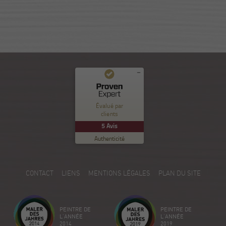
Commentaires et expériences des clients pour
Nuance Sion
Évalué par
clients
EXCELLENT
%
100
5
Avis
Recommandé sur
Authenticité
ProvenExpert.com
5.00
/
5.00
5
CONTACT
LIENS
MENTIONS LÉGALES
PLAN DU SITE
Avis sur ProvenExpert.com
Créez votre propre sceau maintenant
PEINTRE DE
PEINTRE DE
Voir le profil
18/12/2025
L'ANNÉE
L'ANNÉE
2014
2019