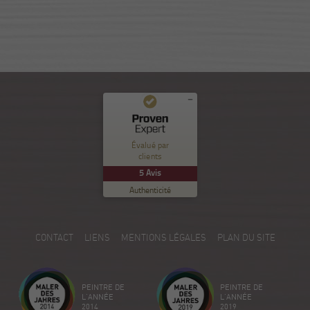
Commentaires et expériences des clients pour
Nuance Sion
Évalué par
clients
EXCELLENT
%
100
5
Avis
Recommandé sur
Authenticité
ProvenExpert.com
5.00
/
5.00
5
CONTACT
LIENS
MENTIONS LÉGALES
PLAN DU SITE
Avis sur ProvenExpert.com
Créez votre propre sceau maintenant
PEINTRE DE
PEINTRE DE
Voir le profil
18/12/2025
L'ANNÉE
L'ANNÉE
2014
2019