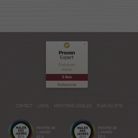
Commentaires et expériences des clients pour
Nuance Sion
Évalué par
clients
EXCELLENT
%
100
5
Avis
Recommandé sur
Authenticité
ProvenExpert.com
5.00
/
5.00
5
CONTACT
LIENS
MENTIONS LÉGALES
PLAN DU SITE
Avis sur ProvenExpert.com
Créez votre propre sceau maintenant
PEINTRE DE
PEINTRE DE
Voir le profil
18/12/2025
L'ANNÉE
L'ANNÉE
2014
2019