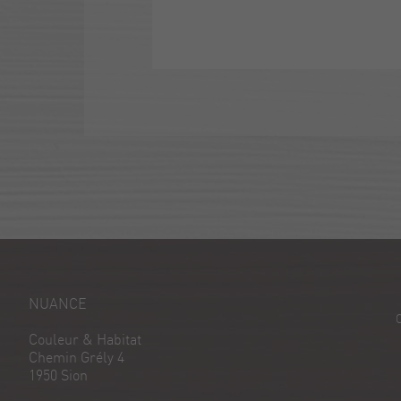
NUANCE
Couleur & Habitat
Chemin Grély 4
1950 Sion