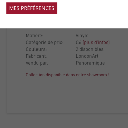
ANIMALIER
MES PRÉFÉRENCES
COLLECTION:
DSQUARED
Matière:
Vinyle
Catégorie de prix:
C6
(plus d'infos)
Couleurs:
2 disponibles
Fabricant:
LondonArt
Vendu par:
Panoramique
Collection disponible dans notre showroom !