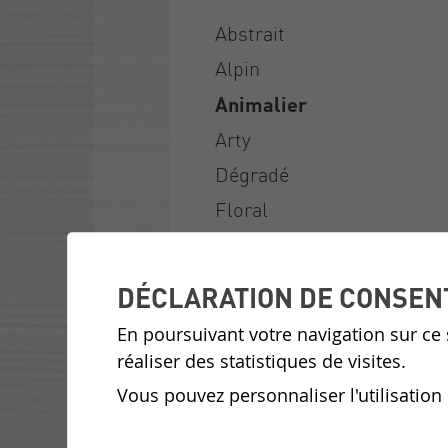
Abstrait
Alpin
Animalier
Arty
Dégradé
Floral
Géométrique
Historique
DÉCLARATION DE CONSEN
Jungle
En poursuivant votre navigation sur ce s
Le coin enfants
réaliser des statistiques de visites.
Noir et blanc
Vous pouvez personnaliser l'utilisation
Nouveautés