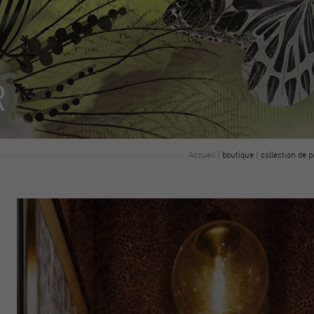
R
Accueil
|
boutique
|
collection de p