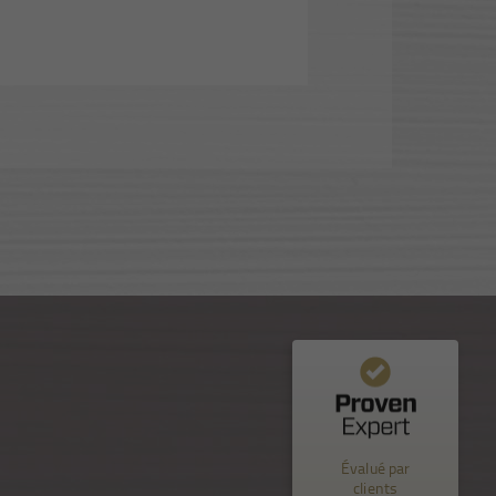
Commentaires et expériences des clients pour
Nuance Sion
Évalué par
%
100
EXCELLENT
clients