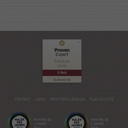
Commentaires et expériences des clients pour
Nuance Sion
Évalué par
clients
EXCELLENT
%
100
5
Avis
Recommandé sur
Authenticité
ProvenExpert.com
5.00
/
5.00
5
CONTACT
LIENS
MENTIONS LÉGALES
PLAN DU SITE
Avis sur ProvenExpert.com
Créez votre propre sceau maintenant
PEINTRE DE
PEINTRE DE
Voir le profil
18/12/2025
L'ANNÉE
L'ANNÉE
2014
2019