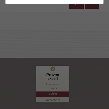
Commentaires et expériences des clients pour
Nuance Sion
Évalué par
clients
EXCELLENT
%
100
5
Avis
Recommandé sur
Authenticité
ProvenExpert.com
5.00
/
5.00