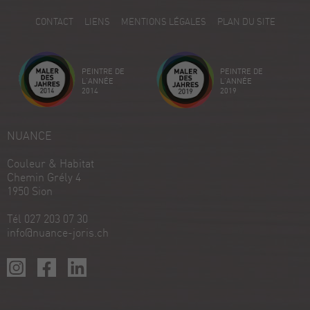
5
CONTACT
LIENS
MENTIONS LÉGALES
PLAN DU SITE
Avis sur ProvenExpert.com
Créez votre propre sceau maintenant
PEINTRE DE
PEINTRE DE
Voir le profil
18/12/2025
L'ANNÉE
L'ANNÉE
2014
2019
NUANCE
Couleur & Habitat
Chemin Grély 4
1950 Sion
Tél 027 203 07 30
info@nuance-joris.ch