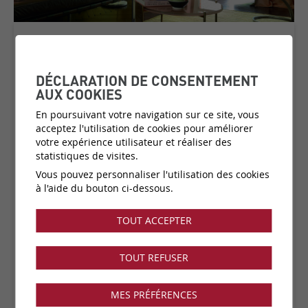
ALCOVE
COLLECTION:
ALCOVE
DÉCLARATION DE CONSENTEMENT
AUX COOKIES
En poursuivant votre navigation sur ce site, vous
acceptez l'utilisation de cookies pour améliorer
Matière:
100% PL
votre expérience utilisateur et réaliser des
Catégorie de prix:
C5
(plus d'infos)
statistiques de visites.
Couleurs:
22 disponibles
Vous pouvez personnaliser l'utilisation des cookies
Fabricant:
Elitis
à l'aide du bouton ci-dessous.
Vendu par:
mètre linéaire
TOUT ACCEPTER
Collection disponible dans notre showroom !
TOUT REFUSER
MES PRÉFÉRENCES